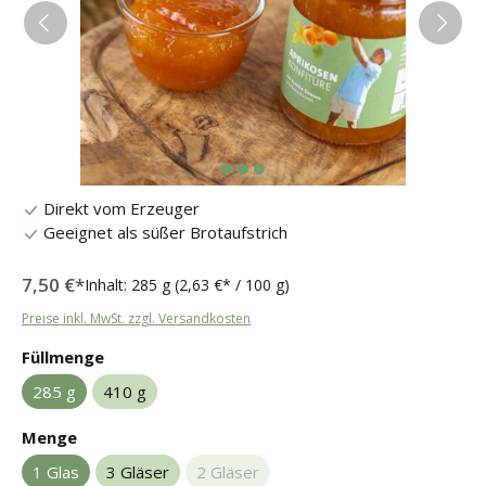
Direkt vom Erzeuger
Geeignet als süßer Brotaufstrich
7,50 €*
Inhalt:
285 g
(2,63 €* / 100 g)
Preise inkl. MwSt. zzgl. Versandkosten
auswählen
Füllmenge
285 g
410 g
auswählen
Menge
1 Glas
3 Gläser
2 Gläser