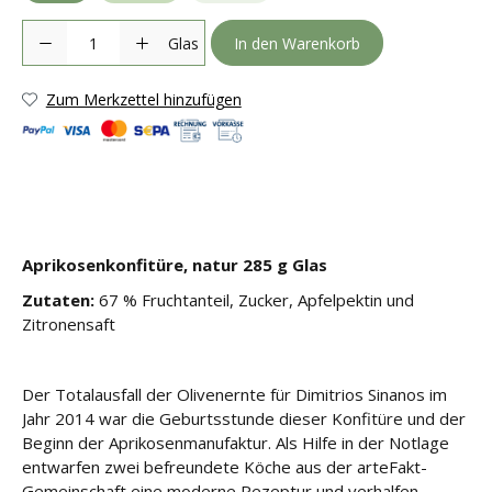
Produkt Anzahl: Gib den gewünschten Wert ein oder benutze die S
Glas
In den Warenkorb
Zum Merkzettel hinzufügen
Aprikosenkonfitüre, natur 285 g Glas
Zutaten:
67 % Fruchtanteil, Zucker, Apfelpektin und
Zitronensaft
Der Totalausfall der Olivenernte für Dimitrios Sinanos im
Jahr 2014 war die Geburtsstunde dieser Konfitüre und der
Beginn der Aprikosenmanufaktur. Als Hilfe in der Notlage
entwarfen zwei befreundete Köche aus der arteFakt-
Gemeinschaft eine moderne Rezeptur und verhalfen