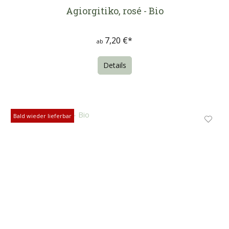
Agiorgitiko, rosé - Bio
7,20 €*
ab
Details
Bald wieder lieferbar
Bald wieder lieferbar