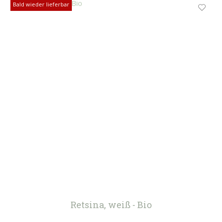
Bald wieder lieferbar
Bald wieder lieferbar
Retsina, weiß - Bio