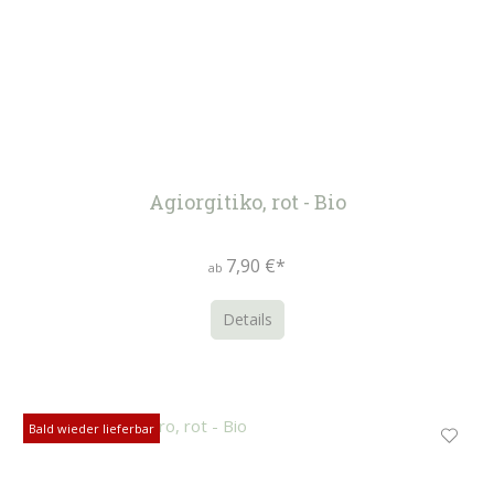
Agiorgitiko, rot - Bio
7,90 €*
ab
Details
Bald wieder lieferbar
Bald wieder lieferbar