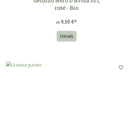
Gerbino Nero D'Avola IGT,
rosé - Bio
9,50 €*
ab
Details