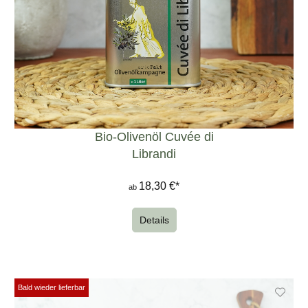
Bio-Olivenöl Cuvée di
Librandi
18,30 €*
ab
Details
Bald wieder lieferbar
Bald wieder lieferbar