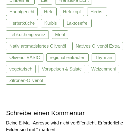
Dinkelmehl
Eier
Franziska Licht
Hauptgericht
Hefe
Hefezopf
Herbst
Herbstküche
Kürbis
Laktosefrei
Lebkuchengewürz
Mehl
Nativ aromatisiertes Olivenöl
Natives Olivenöl Extra
Olivenöl BASIC
regional einkaufen
Thymian
vegetarisch
Vorspeisen & Salate
Weizenmehl
Zitronen-Olivenöl
Schreibe einen Kommentar
Deine E-Mail-Adresse wird nicht veröffentlicht.
Erforderliche
Felder sind mit
*
markiert