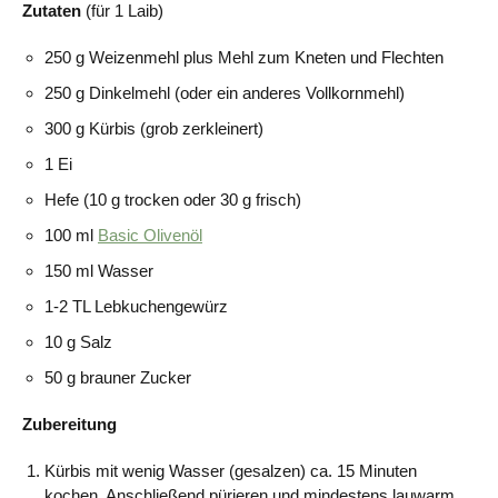
Zutaten
(für 1 Laib)
250 g Weizenmehl plus Mehl zum Kneten und Flechten
250 g Dinkelmehl (oder ein anderes Vollkornmehl)
300 g Kürbis (grob zerkleinert)
1 Ei
Hefe (10 g trocken oder 30 g frisch)
100 ml
Basic Olivenöl
150 ml Wasser
1-2 TL Lebkuchengewürz
10 g Salz
50 g brauner Zucker
Zubereitung
Kürbis mit wenig Wasser (gesalzen) ca. 15 Minuten
kochen. Anschließend pürieren und mindestens lauwarm