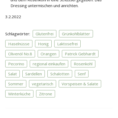
Dressing untermischen und anrichten.
3.2.2022
Schlagwörter:
Glutenfrei
Grünkohlblätter
Haselnüsse
Honig
Laktosefrei
Olivenöl No.8
Orangen
Patrick Gebhardt
Pecorino
regional einkaufen
Rosenkohl
Salat
Sardellen
Schalotten
Senf
Sommer
vegetarisch
Vorspeisen & Salate
Winterküche
Zitrone