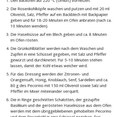
Den Backofen auf 220 °C (Umluft) vorheizen.
Die Rosenkohlköpfe waschen und putzen und mit 20 ml
Olivenöl, Salz, Pfeffer auf ein Backblech mit Backpapier
geben und für 18-20 Minuten im Ofen anbraten (nach ca.
10 Minuten wenden).
Die Haselnüsse auf ein Blech geben und ca. 8 Minuten
im Ofen rösten.
Die Grünkohlblätter werden nach dem Waschen und
Zupfen in eine Schüssel gegeben, mit Salz und Pfeffer
gewürzt und durchknetet. Für 5-10 Minuten stehen
lassen, damit der Kohl etwas weicher wird.
Für das Dressing werden der Zitronen- und
Orangensaft, Honig, Knoblauch, Senf, Sardellen und ca.
80 g des Pecorino mit 150 ml Olivenöl sowie Salz und
Pfeffer im Mixer miteinander verquirlt.
Die in Ringe geschnitten Schalotten, der gezupfte
Basilikum und die gerösteten Haselnüsse aus dem Ofen
werden mit dem übriggebliebenen gehobelten Pecorino
und dem Rosenkohl in eine Schüssel gegeben. Das