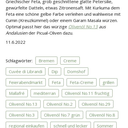
Griechischer Feta, grob geschnittene glatte Petersilie,
gewürfelte Datteln, etwas Zitronensaft. Mit Kurkuma dem
Feta eine schöne gelbe Farbe verleihen und wahlweise mit
Cumin (Kreuzkümmel) oder einem Garam Masala würzen.
Optimal passt hier das würzige
Olivenöl No.13
aus
Andalusien
der Picual-Oliven dazu.
11.6.2022
Schlagwörter:
Bremen
Creme
Cuvée di Librandi
Dip
Domshof
Feierabendmarkt
Feta
Feta-Creme
grillen
Mallafré
mediterran
Olivenöl No.11 fruchtig
Olivenöl No.13
Olivenöl No.2
Olivenöl No.29
Olivenöl No.3
Olivenöl No.7 grün
Olivenöl No.8
regional einkaufen
schnell und lecker
Sommer