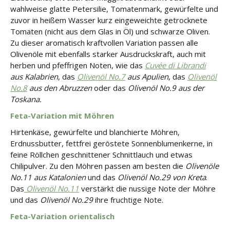
wahlweise glatte Petersilie, Tomatenmark, gewürfelte und
zuvor in heißem Wasser kurz eingeweichte getrocknete
Tomaten (nicht aus dem Glas in Öl) und schwarze Oliven.
Zu dieser aromatisch kraftvollen Variation passen alle
Olivenöle mit ebenfalls starker Ausdruckskraft, auch mit
herben und pfeffrigen Noten, wie das
Cuvée di Librandi
aus Kalabrien
, das
Olivenöl No.7
aus Apulien
, das
Olivenöl
No.8
aus den Abruzzen
oder das
Olivenöl No.9 aus der
Toskana.
Feta-Variation mit Möhren
Hirtenkäse, gewürfelte und blanchierte Möhren,
Erdnussbutter, fettfrei geröstete Sonnenblumenkerne, in
feine Röllchen geschnittener Schnittlauch und etwas
Chilipulver. Zu den Möhren passen am besten die
Olivenöle
No.11 aus Katalonien
und das
Olivenöl No.29 von Kreta
.
Das
Olivenöl No.11
verstärkt die nussige Note der Möhre
und das
Olivenöl No.29
ihre fruchtige Note.
Feta-Variation orientalisch