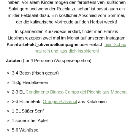
haben. Vor allem Kinder mögen den farbintensiven, süßlichen
Salat gern und wenn der Rucola zu scharf ist passt auch ein
milder Feldsalat dazu. Ein köstlicher Abschied vom Sommer,
der die kulinarische Vorfreude auf den Herbst weckt!
In spannenden Kurzvideos erklärt, findet man Franzis
Lieblingsrezepten zwei mal im Monat auf unserem Instagram
Kanal
arteFakt_olivenoelkampagne
oder einfach
hier. Schau
mal rein und lass dich inspirieren!
Zutaten
(für 4 Personen /Vorspeisenportion):
3-4 Beten (frisch gegart)
150g Heidelbeeren
2-3 EL
Condimento Bianco Campo del Picchio aus Modena
2-3 EL arteFakt
Orangen-Olivenöl
aus Katalonien
1 EL Süßer Senf
1 säuerlicher Apfel
5-6 Walnüsse