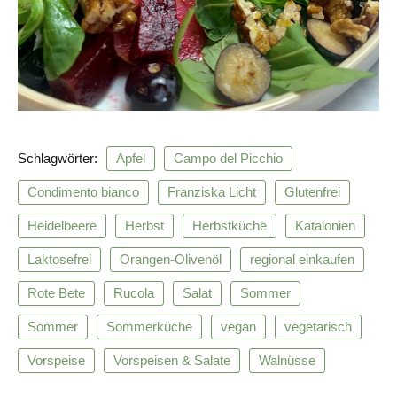
Schlagwörter:
Apfel
Campo del Picchio
Condimento bianco
Franziska Licht
Glutenfrei
Heidelbeere
Herbst
Herbstküche
Katalonien
Laktosefrei
Orangen-Olivenöl
regional einkaufen
Rote Bete
Rucola
Salat
Sommer
Sommer
Sommerküche
vegan
vegetarisch
Vorspeise
Vorspeisen & Salate
Walnüsse