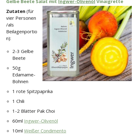
Gelbe Beete Salat mit
Ingwer-Olivenöl
Vinaigrette
Zutaten
(für
vier Personen
/als
Beilagenportio
n):
2-3 Gelbe
Beete
50g
Edamame-
Bohnen
1 rote Spitzpaprika
1 Chili
1-2 Blätter Pak Choi
60ml
Ingwer-Olivenöl
10ml
Weißer Condimento