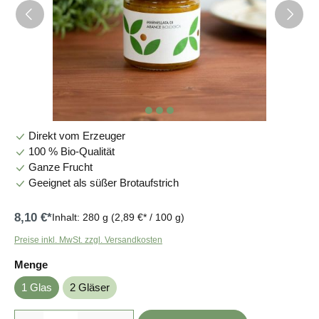
Direkt vom Erzeuger
100 % Bio-Qualität
Ganze Frucht
Geeignet als süßer Brotaufstrich
8,10 €*
Inhalt:
280 g
(2,89 €* / 100 g)
Preise inkl. MwSt. zzgl. Versandkosten
auswählen
Menge
1 Glas
2 Gläser
Produkt Anzahl: Gib den gewünschten Wert ein oder benutze die Sc