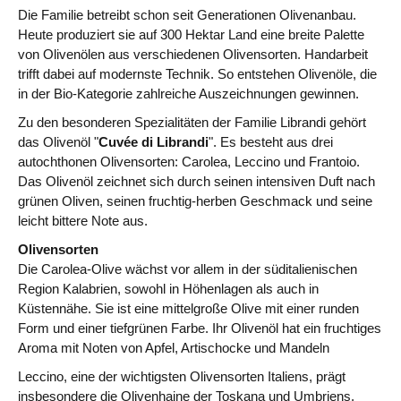
Die Familie betreibt schon seit Generationen Olivenanbau.
Heute produziert sie auf 300 Hektar Land eine breite Palette
von Olivenölen aus verschiedenen Olivensorten. Handarbeit
trifft dabei auf modernste Technik. So entstehen Olivenöle, die
in der Bio-Kategorie zahlreiche Auszeichnungen gewinnen.
Zu den besonderen Spezialitäten der Familie Librandi gehört
das Olivenöl "
Cuvée di Librandi
". Es besteht aus drei
autochthonen Olivensorten: Carolea, Leccino und Frantoio.
Das Olivenöl zeichnet sich durch seinen intensiven Duft nach
grünen Oliven, seinen fruchtig-herben Geschmack und seine
leicht bittere Note aus.
Olivensorten
Die Carolea-Olive wächst vor allem in der süditalienischen
Region Kalabrien, sowohl in Höhenlagen als auch in
Küstennähe. Sie ist eine mittelgroße Olive mit einer runden
Form und einer tiefgrünen Farbe. Ihr Olivenöl hat ein fruchtiges
Aroma mit Noten von Apfel, Artischocke und Mandeln
Leccino, eine der wichtigsten Olivensorten Italiens, prägt
insbesondere die Olivenhaine der Toskana und Umbriens.