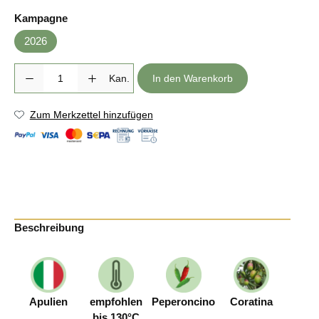
auswählen
Kampagne
2026
Produkt Anzahl: Gib den gewünschten Wert ein oder benutze die Sc
Kan.
In den Warenkorb
Zum Merkzettel hinzufügen
Beschreibung
Apulien
empfohlen
Peperoncino
Coratina
bis 130°C