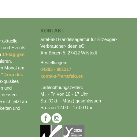
KONTAKT
arteFakt Handelsagentur für Erzeuger-
r aktuelle
Verbraucher-Ideen eG
n und Events
Am Bogen 5, 27412 Wilstedt
en
14-tägigen
ieren.
Bestellungen:
den Monat am
04283 - 981317
n
"
Drop des
kontakt@artefakt.eu
exquisites
Ladenöffnungszeiten:
en und
Mi. - Fr. von 10 - 17 Uhr
r dessen
Sa. (Okt. - März) geschlossen
 sich jetzt an
Sa. von 12:00 – 17:00 Uhr
keiten und