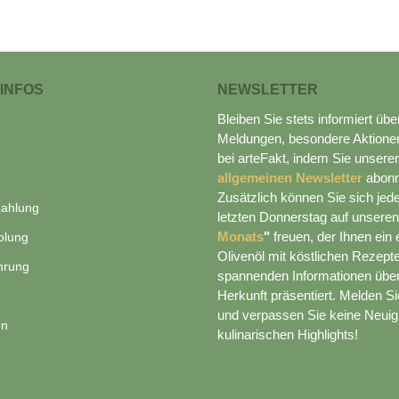
 INFOS
NEWSLETTER
Bleiben Sie stets informiert übe
Meldungen, besondere Aktione
bei arteFakt, indem Sie unser
allgemeinen Newsletter
abonn
Zusätzlich können Sie sich je
zahlung
letzten Donnerstag auf unsere
Monats
"
freuen, der Ihnen ein 
olung
Olivenöl mit köstlichen Rezept
hrung
spannenden Informationen übe
Herkunft präsentiert. Melden Sie
und verpassen Sie keine Neuig
en
kulinarischen Highlights!