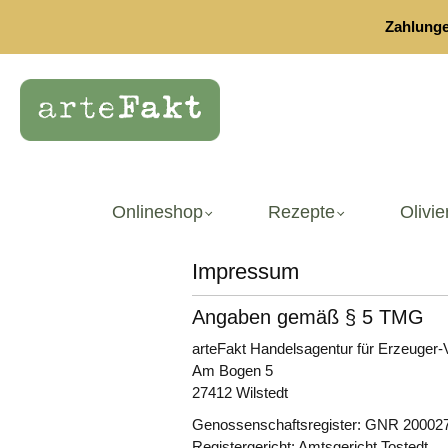
springen
Zur Hauptnavigation springen
Zahlunge
Onlineshop
Rezepte
Olivie
Impressum
Angaben gemäß § 5 TMG
arteFakt Handelsagentur für Erzeuger
Am Bogen 5
27412 Wilstedt
Genossenschaftsregister: GNR 20002
Registergericht: Amtsgericht Tostedt