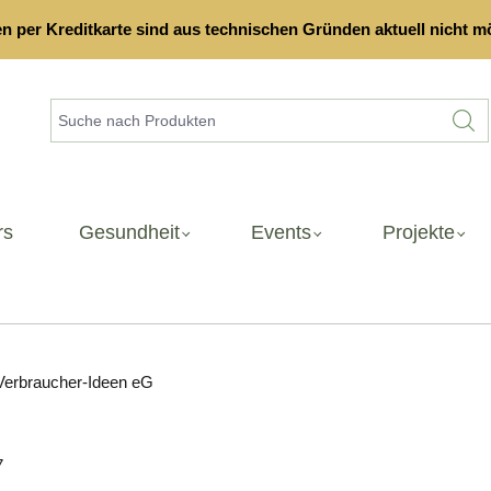
n per Kreditkarte sind aus technischen Gründen aktuell nicht mö
rs
Gesundheit
Events
Projekte
-Verbraucher-Ideen eG
7