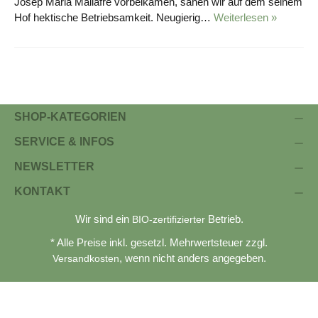
Josep Maria Mallafré vorbeikamen, sahen wir auf dem seinem
Hof hektische Betriebsamkeit. Neugierig…
Weiterlesen »
SHOP-KATEGORIEN
SERVICE & INFOS
NEWSLETTER
KONTAKT
Wir sind ein
Betrieb.
BIO-zertifizierter
* Alle Preise inkl. gesetzl. Mehrwertsteuer zzgl.
, wenn nicht anders angegeben.
Versandkosten