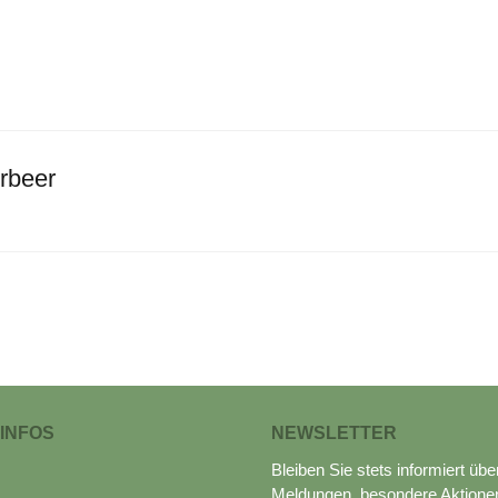
rbeer
 INFOS
NEWSLETTER
Bleiben Sie stets informiert übe
Meldungen, besondere Aktione