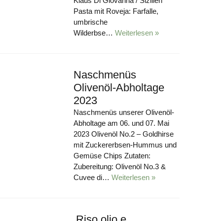
Klaus Di Giovanna / Sizilien
Pasta mit Roveja: Farfalle,
umbrische
Wilderbse…
Weiterlesen »
Naschmenüs
Olivenöl-Abholtage
2023
Naschmenüs unserer Olivenöl-
Abholtage am 06. und 07. Mai
2023 Olivenöl No.2 – Goldhirse
mit Zuckererbsen-Hummus und
Gemüse Chips Zutaten:
Zubereitung: Olivenöl No.3 &
Cuvee di…
Weiterlesen »
‚Riso olio e