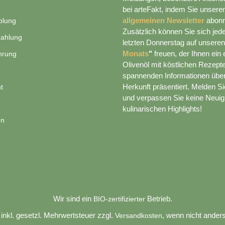
bei arteFakt, indem Sie unser
allgemeinen Newsletter
abonn
olung
Zusätzlich können Sie sich je
zahlung
letzten Donnerstag auf unsere
Monats
"
freuen, der Ihnen ein 
hrung
Olivenöl mit köstlichen Rezept
spannenden Informationen übe
Herkunft präsentiert. Melden Sie
t
und verpassen Sie keine Neuig
kulinarischen Highlights!
en
Wir sind ein
Betrieb.
BIO-zertifizierter
e inkl. gesetzl. Mehrwertsteuer zzgl.
, wenn nicht ander
Versandkosten