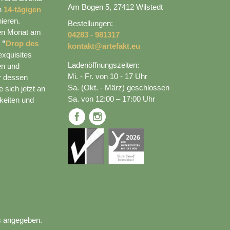
Am Bogen 5, 27412 Wilstedt
en
14-tägigen
ieren.
Bestellungen:
den Monat am
04283 - 981317
n
"
Drop des
kontakt@artefakt.eu
exquisites
Ladenöffnungszeiten:
en und
Mi. - Fr. von 10 - 17 Uhr
r dessen
Sa. (Okt. - März) geschlossen
 sich jetzt an
Sa. von 12:00 – 17:00 Uhr
keiten und
s angegeben.