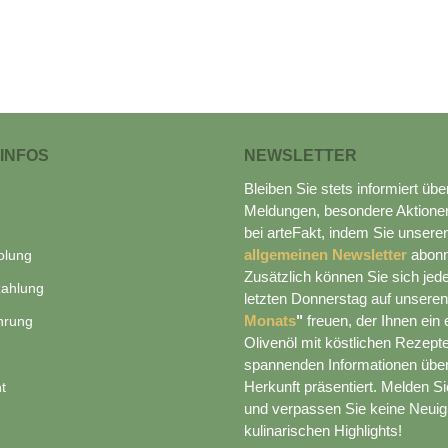
 INFOS
NEWSLETTER
Bleiben Sie stets informiert übe
Meldungen, besondere Aktione
bei arteFakt, indem Sie unser
allgemeinen Newsletter
abonn
olung
Zusätzlich können Sie sich je
zahlung
letzten Donnerstag auf unsere
Monats
"
freuen, der Ihnen ein 
hrung
Olivenöl mit köstlichen Rezept
spannenden Informationen übe
Herkunft präsentiert. Melden Sie
t
und verpassen Sie keine Neuig
kulinarischen Highlights!