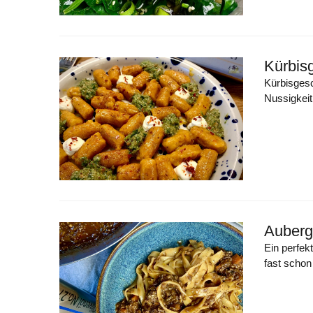
Kürbisg
Kürbisgesc
Nussigkei
Auberg
Ein perfek
fast schon