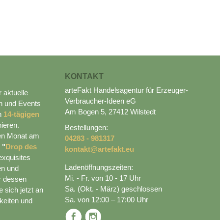
KONTAKT
arteFakt Handelsagentur für Erzeuger-
r aktuelle
Verbraucher-Ideen eG
n und Events
Am Bogen 5, 27412 Wilstedt
en
14-tägigen
ieren.
Bestellungen:
den Monat am
04283 - 981317
n
"
Drop des
kontakt@artefakt.eu
exquisites
Ladenöffnungszeiten:
en und
Mi. - Fr. von 10 - 17 Uhr
r dessen
Sa. (Okt. - März) geschlossen
 sich jetzt an
Sa. von 12:00 – 17:00 Uhr
keiten und