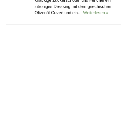
knackige Zuckerschoten und Fenchel ein
zitroniges Dressing mit dem griechischen
Olivenöl-Cuveé und ein…
Weiterlesen »