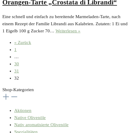
Orangen-Tarte „Crostata di Librandi“
Eine schnell und einfach zu bereitende Marmeladen-Tarte, nach
einem Rezept der Familie Librandi aus Kalabrien. Zutaten: 1 Ei und
Orangen-
1 Eigelb 100 g Zucker 70…
Weiterlesen »
Tarte
« Zurück
„Crostata
1
di
…
Librandi“
30
31
32
Shop-Kategorien
Aktionen
Native Olivenöle
Nativ aromatisierte Olivenöle
Spezialitäten