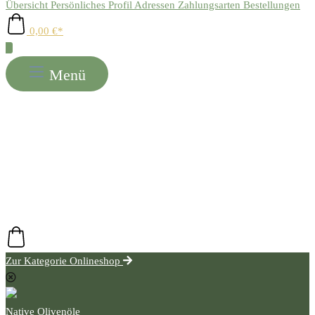
Übersicht
Persönliches Profil
Adressen
Zahlungsarten
Bestellungen
0,00 €*
Menü
Onlineshop
Rezepte
Oliviers
Gesundheit
Events
Projekte
Firmenkunden
Genossenschaft
Zur Kategorie Onlineshop
Native Olivenöle