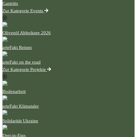
Gastritis
Zur Kategorie Events
Olivenöl Abholtage 2026
arteFakt Reisen
arteFakt on the road
Zur Kategorie Projekte
Bodenarbeit
arteFakt Klimataler
Solidarität Ukraine
Drei-in-Eins