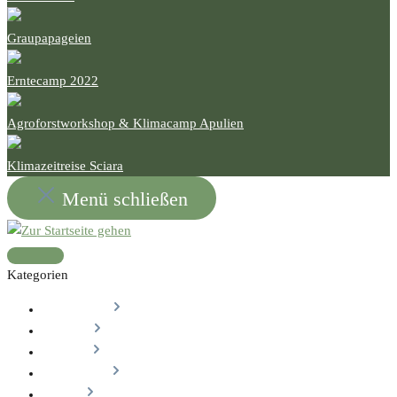
Graupapageien
Erntecamp 2022
Agroforstworkshop & Klimacamp Apulien
Klimazeitreise Sciara
Menü schließen
Kategorien
Onlineshop
Rezepte
Oliviers
Gesundheit
Events